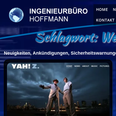
Zum
Inhalt
HOME
N
springen
KONTAKT
Schlagwort:
Webdes
Neuigkeiten, Ankündigungen, Sicherheitswarnung