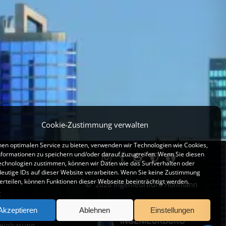
Cookie-Zustimmung verwalten
en optimalen Service zu bieten, verwenden wir Technologien wie Cookies,
formationen zu speichern und/oder darauf zuzugreifen. Wenn Sie diesen
echnologien zustimmen, können wir Daten wie das Surfverhalten oder
deutige IDs auf dieser Website verarbeiten. Wenn Sie keine Zustimmung
erteilen, können Funktionen dieser Webseite beeinträchtigt werden.
© 2026 Ingenieurbüro Hoffmann
:
00 Uhr
Akzeptieren
Ablehnen
Einstellungen
reinbarung