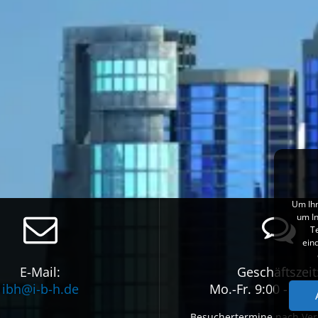
Um Ihn
um In
T
ein
E-Mail:
Geschäftszeit
ibh@i-b-h.de
Mo.-Fr. 9:00 - 17:
Besuchertermine nach Ve